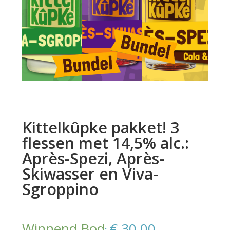
Kittelkûpke pakket! 3
flessen met 14,5% alc.:
Après-Spezi, Après-
Skiwasser en Viva-
Sgroppino
Winnend Bod
€
30,00
: