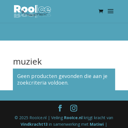
muziek
Geen producten gevonden die aan je
zoekcriteria voldoen.
© 2025 RooIce.nl | Veiling
RooIce.nl
krijgt kracht van
Vindkracht13
in samenwerking met
Matiwi
|