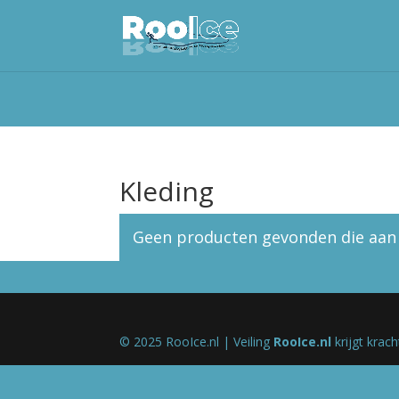
Kleding
Geen producten gevonden die aan j
© 2025 RooIce.nl | Veiling
RooIce.nl
krijgt krac