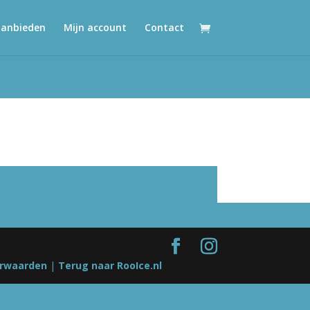
aanbieden
Mijn account
Contact
rwaarden
|
Terug naar RooIce.nl