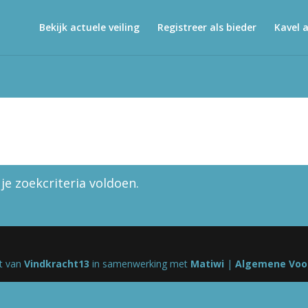
Bekijk actuele veiling
Registreer als bieder
Kavel 
e zoekcriteria voldoen.
ht van
Vindkracht13
in samenwerking met
Matiwi
|
Algemene Voo