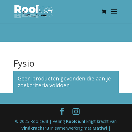
Fysio
Geen producten gevonden die aan je
zoekcriteria voldoen.
© 2025 RooIce.nl | Veiling
RooIce.nl
krijgt kracht van
Vindkracht13
in samenwerking met
Matiwi
|