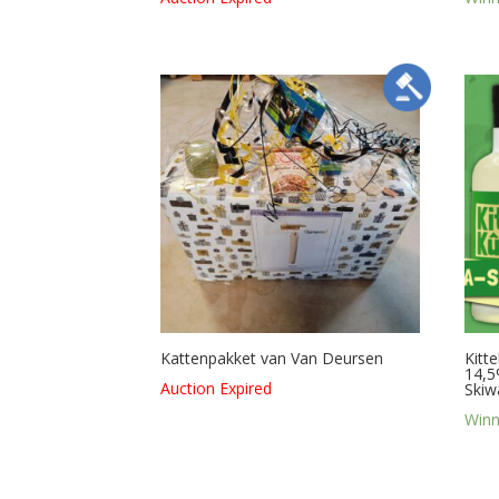
Kattenpakket van Van Deursen
Kitt
14,5
Auction Expired
Skiw
Winn