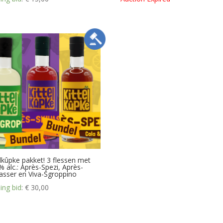
elkûpke pakket! 3 flessen met
% alc.: Après-Spezi, Après-
asser en Viva-Sgroppino
ing bid
:
€
30,00