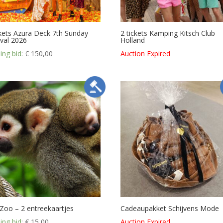
ckets Azura Deck 7th Sunday
2 tickets Kamping Kitsch Club
ival 2026
Holland
ing bid
:
€
150,00
Auction Expired
Zoo – 2 entreekaartjes
Cadeaupakket Schijvens Mode
ing bid
:
€
15,00
Auction Expired