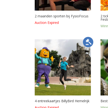
2 maanden sporten bij FysioFocus
2 ti
Fest
Auction Expired
Winn
4 entreekaartjes BillyBird Hemelrijk
Best
Auction Expired
Winn